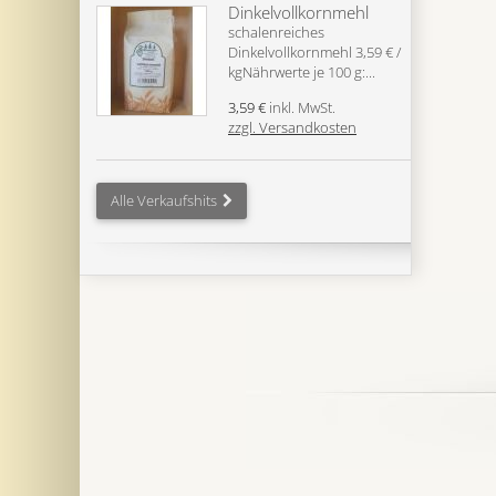
Dinkelvollkornmehl
schalenreiches
Dinkelvollkornmehl 3,59 € /
kgNährwerte je 100 g:...
3,59 €
inkl. MwSt.
zzgl. Versandkosten
Alle Verkaufshits