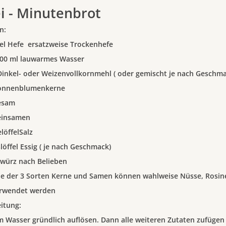
i - Minutenbrot
n:
el Hefe ersatzweise Trockenhefe
500 ml lauwarmes Wasser
Dinkel- oder Weizenvollkornmehl ( oder gemischt je nach Geschma
Sonnenblumenkerne
esam
einsamen
löffelSalz
slöffel Essig ( je nach Geschmack)
würz nach Belieben
le der 3 Sorten Kerne und Samen können wahlweise Nüsse, Rosin
erwendet werden
itung:
m Wasser gründlich auflösen. Dann alle weiteren Zutaten zufüge