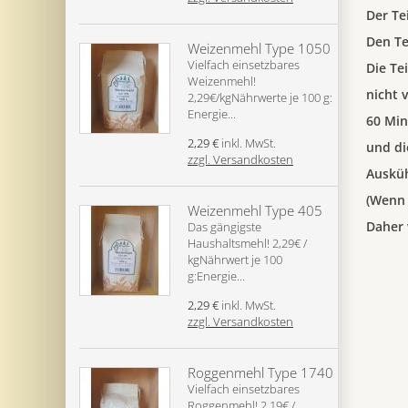
Der Te
Den Te
Weizenmehl Type 1050
Vielfach einsetzbares
Die Te
Weizenmehl!
nicht 
2,29€/kgNährwerte je 100 g:
Energie...
60 Min
2,29 €
inkl. MwSt.
und di
zzgl. Versandkosten
Ausküh
(Wenn 
Weizenmehl Type 405
Daher 
Das gängigste
Haushaltsmehl! 2,29€ /
kgNährwert je 100
g:Energie...
2,29 €
inkl. MwSt.
zzgl. Versandkosten
Roggenmehl Type 1740
Vielfach einsetzbares
Roggenmehl! 2,19€ /