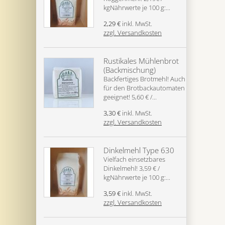
kgNährwerte je 100 g:...
2,29 €
inkl. MwSt.
zzgl. Versandkosten
Rustikales Mühlenbrot
(Backmischung)
Backfertiges Brotmehl! Auch
für den Brotbackautomaten
geeignet! 5,60 € /...
3,30 €
inkl. MwSt.
zzgl. Versandkosten
Dinkelmehl Type 630
Vielfach einsetzbares
Dinkelmehl! 3,59 € /
kgNährwerte je 100 g:...
3,59 €
inkl. MwSt.
zzgl. Versandkosten