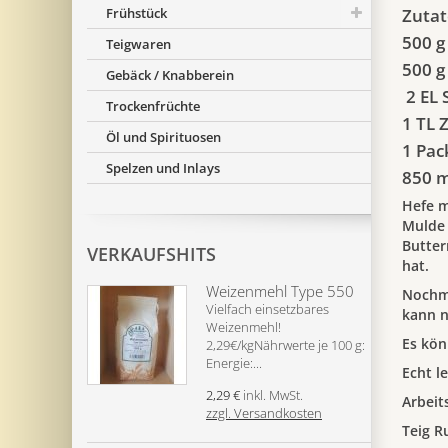
Frühstück
Zutat
500 g
Teigwaren
500 g
Gebäck / Knabberein
2 EL 
Trockenfrüchte
1 TL 
Öl und Spirituosen
1 Pac
Spelzen und Inlays
850 m
Hefe m
Mulde 
Butter
VERKAUFSHITS
hat.
Weizenmehl Type 550
Nochma
Vielfach einsetzbares
kann n
Weizenmehl!
Es kön
2,29€/kgNährwerte je 100 g:
Energie:...
Echt l
2,29 €
inkl. MwSt.
Arbeit
zzgl. Versandkosten
Teig R