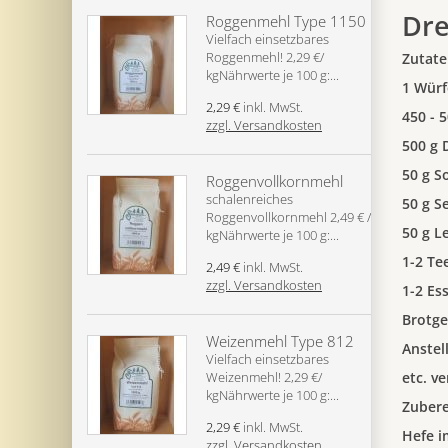
Dre
Roggenmehl Type 1150
Vielfach einsetzbares
Roggenmehl! 2,29 €/
Zutate
kgNährwerte je 100 g:...
1 Würf
2,29 €
inkl. MwSt.
450 - 
zzgl. Versandkosten
500 g 
50 g 
Roggenvollkornmehl
schalenreiches
50 g S
Roggenvollkornmehl 2,49 € /
50 g L
kgNährwerte je 100 g:...
1-2 Tee
2,49 €
inkl. MwSt.
zzgl. Versandkosten
1-2 Es
Brotge
Weizenmehl Type 812
Anstel
Vielfach einsetzbares
Weizenmehl! 2,29 €/
etc. v
kgNährwerte je 100 g:...
Zubere
2,29 €
inkl. MwSt.
Hefe i
zzgl. Versandkosten