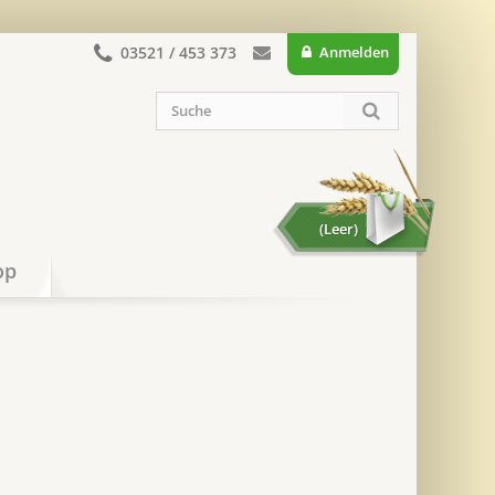
03521 / 453 373
Anmelden
(Leer)
op