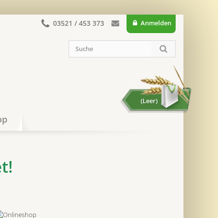
03521 / 453 373
Anmelden
(Leer)
op
t!