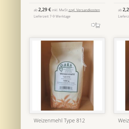
2,29 €
2,2
ab
inkl. MwSt.
zzgl. Versandkosten
ab
Lieferzeit 7-9 Werktage
Liefer
Weizenmehl Type 812
Weiz