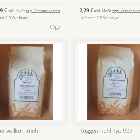
9 €
2,29 €
inkl. MwSt.
zzgl. Versandkosten
inkl. MwSt.
zzgl. Versandko
zeit 7-9 Werktage
Lieferzeit 7-9 Werktage
envollkornmehl
Roggenmehl Typ 997