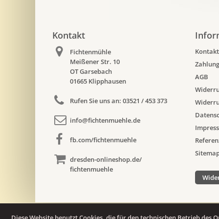
Kontakt
Infor
Kontakt
Fichtenmühle
Meißener Str. 10
Zahlung
OT Garsebach
AGB
01665 Klipphausen
Widerru
Rufen Sie uns an:
03521 / 453 373
Widerr
Datensc
info@fichtenmuehle.de
Impres
fb.com/fichtenmuehle
Referen
Sitema
dresden-onlineshop.de/
fichtenmuehle
Wider
Diese Website benutzt Cookies, die für den technischen Betrieb des O