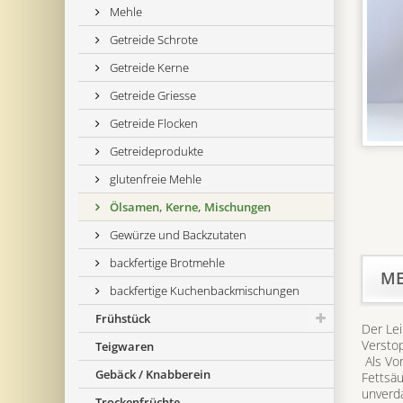
Mehle
Getreide Schrote
Getreide Kerne
Getreide Griesse
Getreide Flocken
Getreideprodukte
glutenfreie Mehle
Ölsamen, Kerne, Mischungen
Gewürze und Backzutaten
backfertige Brotmehle
ME
backfertige Kuchenbackmischungen
Frühstück
Der Lei
Verstop
Teigwaren
Als Vor
Gebäck / Knabberein
Fettsä
unverda
Trockenfrüchte