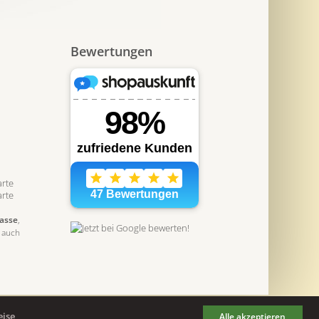
Bewertungen
asse
,
auch
eise
Alle akzeptieren