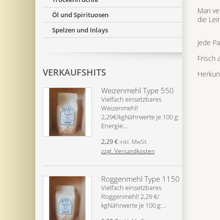
Man ver
Öl und Spirituosen
die Lei
Spelzen und Inlays
Jede Pa
Frisch 
VERKAUFSHITS
Herkun
Weizenmehl Type 550
Vielfach einsetzbares
Weizenmehl!
2,29€/kgNährwerte je 100 g:
Energie:...
2,29 €
inkl. MwSt.
zzgl. Versandkosten
Roggenmehl Type 1150
Vielfach einsetzbares
Roggenmehl! 2,29 €/
kgNährwerte je 100 g:...