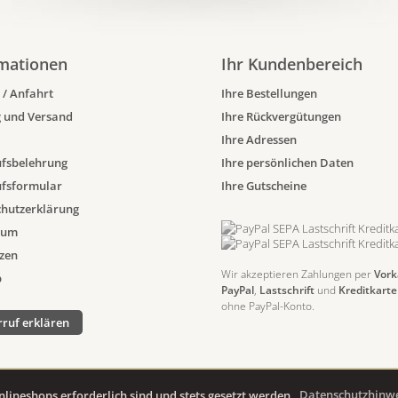
mationen
Ihr Kundenbereich
 / Anfahrt
Ihre Bestellungen
 und Versand
Ihre Rückvergütungen
Ihre Adressen
fsbelehrung
Ihre persönlichen Daten
ufsformular
Ihre Gutscheine
hutzerklärung
sum
zen
Wir akzeptieren Zahlungen per
Vork
p
PayPal
,
Lastschrift
und
Kreditkarte
ohne PayPal-Konto.
ruf erklären
nlineshops erforderlich sind und stets gesetzt werden.
Datenschutzhinw