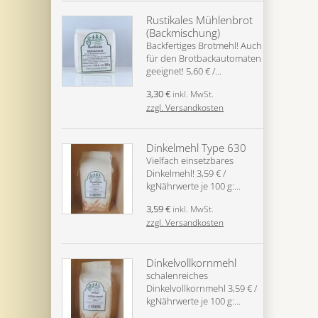
Rustikales Mühlenbrot
(Backmischung)
Backfertiges Brotmehl! Auch
für den Brotbackautomaten
geeignet! 5,60 € /...
3,30 €
inkl. MwSt.
zzgl. Versandkosten
Dinkelmehl Type 630
Vielfach einsetzbares
Dinkelmehl! 3,59 € /
kgNährwerte je 100 g:...
3,59 €
inkl. MwSt.
zzgl. Versandkosten
Dinkelvollkornmehl
schalenreiches
Dinkelvollkornmehl 3,59 € /
kgNährwerte je 100 g:...