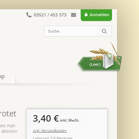
03521 / 453 373
Anmelden
(Leer)
op
rotet
3,40 €
inkl. MwSt.
hes man
zzgl. Versandkosten
 ältesten
Lieferzeit 7-9 Werktage